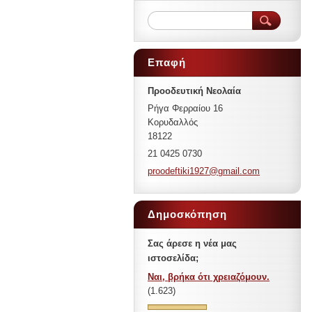
Επαφή
Προοδευτική Νεολαία
Ρήγα Φερραίου 16
Κορυδαλλός
18122
21 0425 0730
proodeft
iki1927@
gmail.co
m
Δημοσκόπηση
Σας άρεσε η νέα μας
ιστοσελίδα;
Ναι, βρήκα ότι χρειαζόμουν.
(1.623)