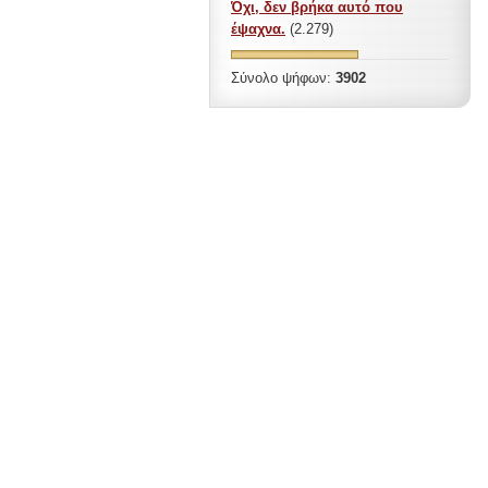
Όχι, δεν βρήκα αυτό που
έψαχνα.
(2.279)
Σύνολο ψήφων:
3902