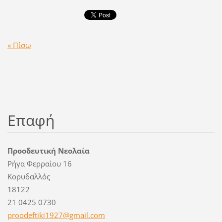
« Πίσω
Επαφή
Προοδευτική Νεολαία
Ρήγα Φερραίου 16
Κορυδαλλός
18122
21 0425 0730
proodeft
iki1927@
gmail.co
m